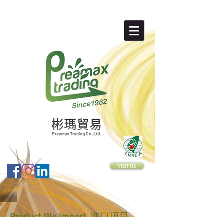
VISIT US
Product We Import 進口項目