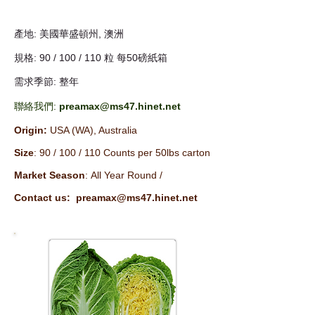
產地: 美國華盛頓州, 澳洲
規格: 90 / 100 / 110 粒 每50磅紙箱
需求季節: 整年
聯絡我們:
preamax@ms47.hinet.net
Origin:
USA (WA), Australia
Size
: 90 / 100 / 110 Counts per 50lbs carton
Market Season
: All Year Round /
Contact us:
preamax@ms47.hinet.net