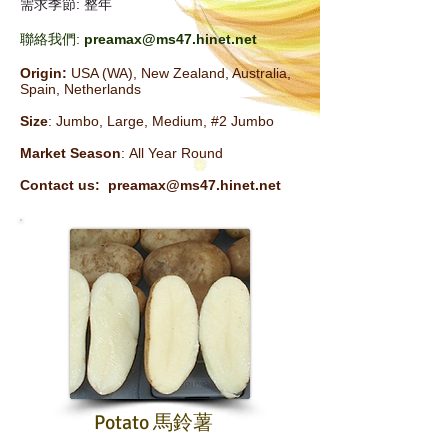
需求季節: 整年
聯絡我們:
preamax@ms47.hinet.net
Origin:
USA (WA), New Zealand, Australia,
Spain, Netherlands
Size
: Jumbo, Large, Medium, #2 Jumbo
Market Season
: All Year Round
Contact us:
preamax@ms47.hinet.net
Potato 馬鈴薯