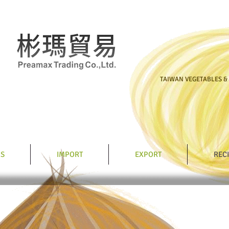
TAIWAN VEGETABLES &
US
IMPORT
EXPORT
REC