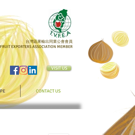
台灣蔬果輸出同業公會會員
 FRUIT EXPORTERS ASSOCIATION MEMBER
VISIT US
IPE
CONTACT US