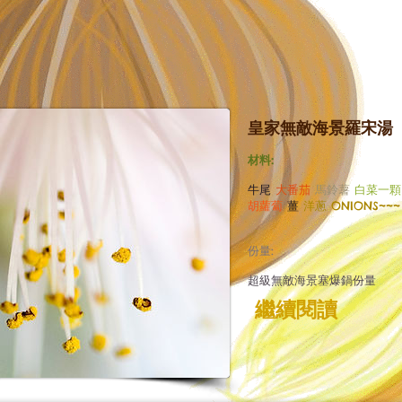
皇家無敵海景羅宋湯
材料:
牛尾
大番茄
馬鈴薯
白菜一顆
胡蘿蔔
薑
洋蔥 ONIONS~~~
份量:
超級無敵海景塞爆鍋份量
繼續閱讀